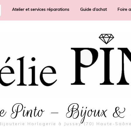
Atelier et services réparations
Guide d’achat
Foire 
rie Pinto – Bijoux &
Bijouterie Horlogerie à Jussey (70) Haute-Saôn