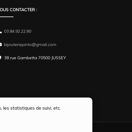
OUS CONTACTER :
03.84.92.22.80
bijouteriepinto@gmail.com
38 rue Gambetta 70500 JUSSEY
 les statistiques de suivi, etc.
Themes
.Propulsé par
WordPress
.