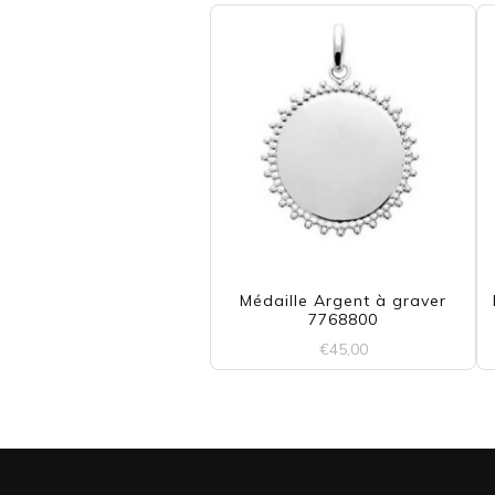
Médaille Argent à graver
7768800
€
45,00