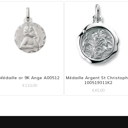
Médaille or 9K Ange A00512
Médaille Argent St Christop
100519311K2
€
110,00
€
45,00