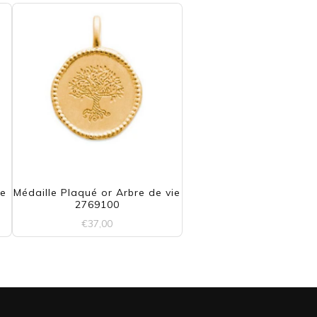
he
Médaille Plaqué or Arbre de vie
2769100
€
37,00