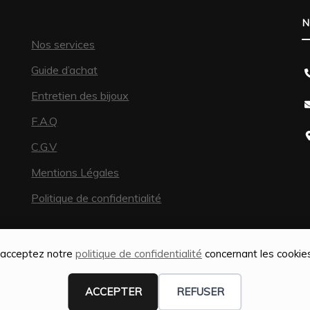
N
Nos services
Guide d’achat
Entretien des bijoux
F.A.Q
C.G.V
Mentions Légales
Politique de confidentialité
s acceptez notre
politique de confidentialité
concernant les cookies,
ACCEPTER
REFUSER
isation SEO par
Web-Shine |
Fashion Diva | Développé par
Blossom 