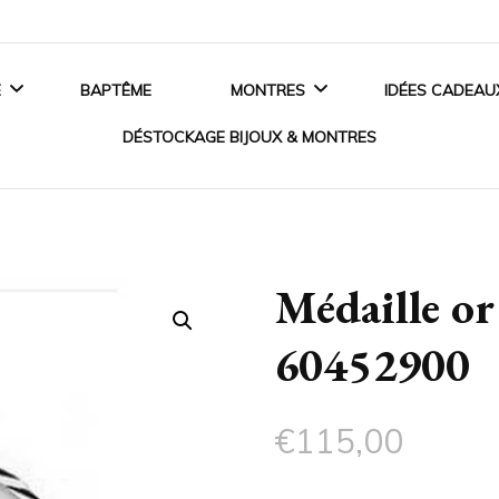
E
BAPTÊME
MONTRES
IDÉES CADEAU
DÉSTOCKAGE BIJOUX & MONTRES
ANCES
MONTRES HOMME
BIJOUX EN ARGENT
 DE FIANÇAILLES
MONTRES FEMME
Médaille o
BIJOUX EN OR
SSOIRES MARIAGE
MONTRES ENFANT
60452900
BIJOUX EN PLAQUÉ OR
MONTRES CONNECTÉES
BIJOUX ACIER
€
115,00
CRISTAUX SWAROVSKI®