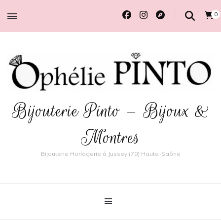
0
Bijouterie Pinto – Bijoux &
Montres
Bijouterie Horlogerie à Jussey (70) Haute-Saône