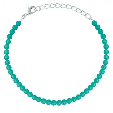
initial
actuel
était :
est :
€45,00.
€18,00.