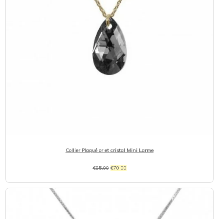
Collier Plaqué or et cristal Mini Larme
Le
Le
€
85,00
€
70,00
prix
prix
initial
actuel
était :
est :