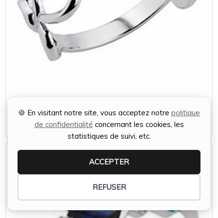
Bague argent 5 cœurs T60
🍪 En visitant notre site, vous acceptez notre
politique
Le
Le
€
37,00
€
25,00
de confidentialité
concernant les cookies, les
statistiques de suivi, etc.
prix
prix
initial
actuel
ACCEPTER
était :
est :
REFUSER
€37,00.
€25,00.