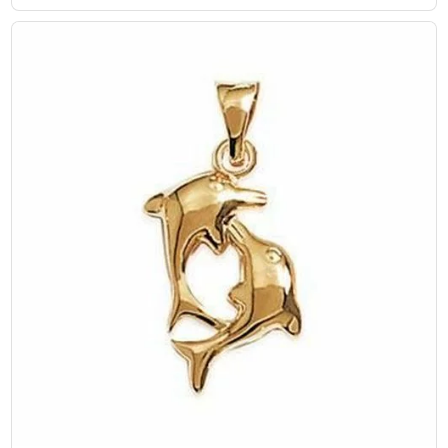
prix
prix
initial
actuel
était :
est :
€65,00.
€55,00.