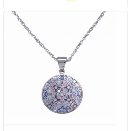
prix
prix
initial
actuel
était :
est :
€49,00.
€30,00.