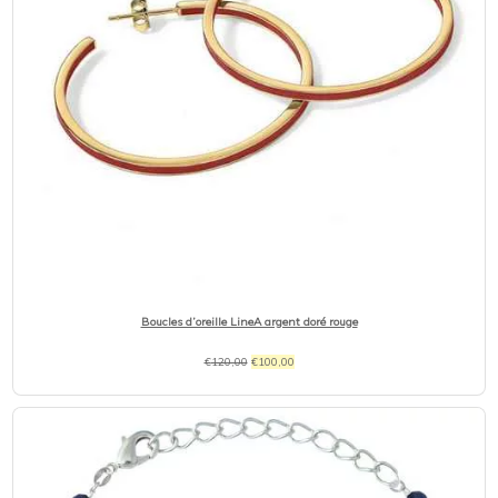
Boucles d’oreille LineA argent doré rouge
Le
Le
€
120,00
€
100,00
prix
prix
initial
actuel
était :
est :