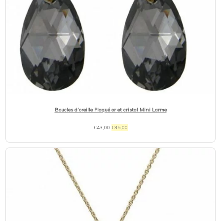
Boucles d’oreille Plaqué or et cristal Mini Larme
Le
Le
€
43,00
€
35,00
prix
prix
initial
actuel
était :
est :
€43,00.
€35,00.