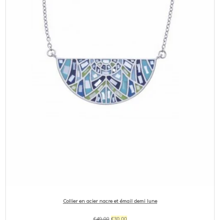
était :
est :
€80,00.
€64,00.
Collier en acier nacre et émail demi lune
Le
Le
€
49,00
€
30,00