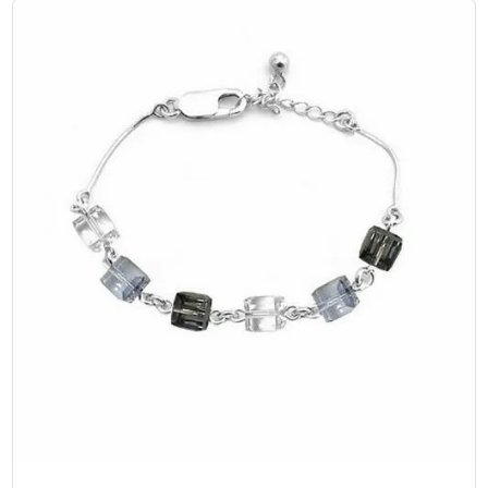
initial
actuel
était :
est :
€59,00.
€45,00.